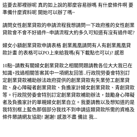
這要去那裡辦呢 真的如上說的那麼容易辦嗎 有什麼條件啊 要
準備什麼資料呢 開始可以辦了嗎~
請問女性創業貸款的申請流程我想請問一下政府推的女性創業
貸款會不會不好過件~申請流程大約多久可知道有沒有過件呢?
婦女小額創業貸款申請表格 創業鳳凰請問有人有創業鳳凰貸
款計畫 的表格可以PO上來給我嗎(有下載點也可以)? 感恩
10點~請教有關婦女創業貸款之相關問題請教各位大大我已在
知識+找過相關答案其中一項網友回答..行政院勞委會特別訂
定創業貸款補助辦法政府提供的創業貸款有失業勞工創業貸
款、身心障礙者創業貸款、負擔家計婦女創業貸款、青創貸款
等。行政院勞委會特別訂定創業貸款補助辦法，鼓勵身心障礙
者及負擔家計的單親婦女創業自立。我要請教以及想知道的是
我特別框上藍色那個部分我找不到申請這類貸款所需的資格及
條件懇請網友協助! 謝謝! 感激不盡 備註 我...